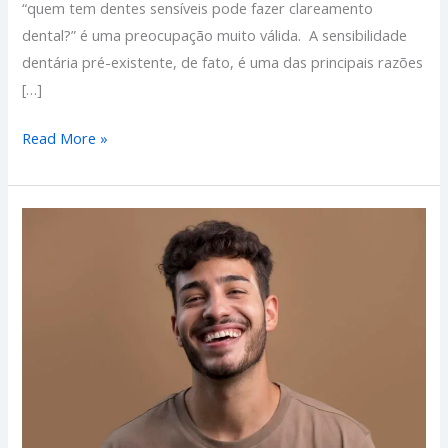
“quem tem dentes sensíveis pode fazer clareamento
dental?” é uma preocupação muito válida. A sensibilidade
dentária pré-existente, de fato, é uma das principais razões
[…]
Read More »
Qual
é
o
Melhor
Tipo
de
Clareamento
Dental
e