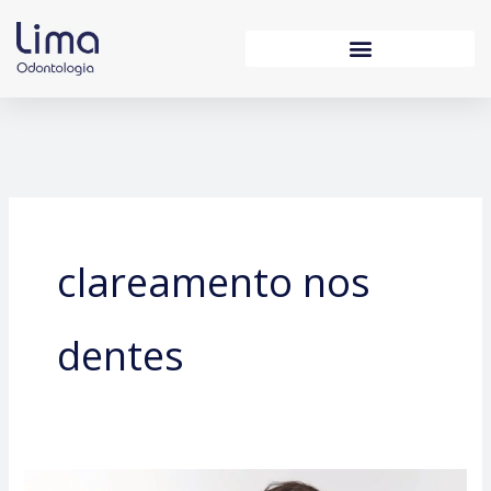
Ir
para
o
conteúdo
clareamento nos
dentes
Quem