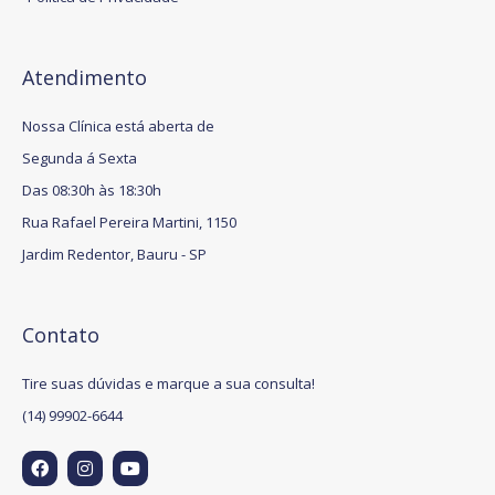
Atendimento
Nossa Clínica está aberta de
Segunda á Sexta
Das 08:30h às 18:30h
Rua Rafael Pereira Martini, 1150
Jardim Redentor, Bauru - SP
Contato
Tire suas dúvidas e marque a sua consulta!
(14) 99902-6644
F
I
Y
a
n
o
c
s
u