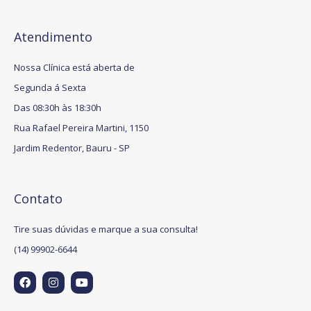
Atendimento
Nossa Clínica está aberta de
Segunda á Sexta
Das 08:30h às 18:30h
Rua Rafael Pereira Martini, 1150
Jardim Redentor, Bauru - SP
Contato
Tire suas dúvidas e marque a sua consulta!
(14) 99902-6644
F
I
Y
a
n
o
c
s
u
e
t
t