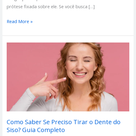
prótese fixada sobre ele. Se você busca […]
Read More »
Como
Saber
Se
Preciso
Tirar
o
Dente
do
Siso?
Guia
Como Saber Se Preciso Tirar o Dente do
Completo
Siso? Guia Completo