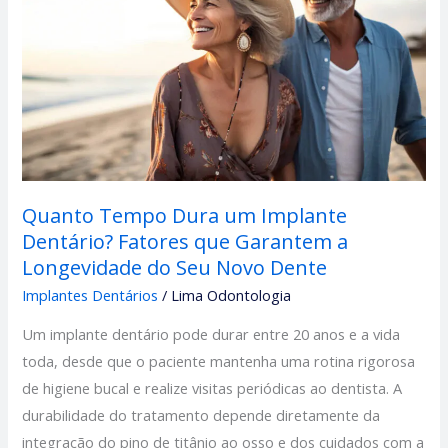
um
Implante
Dentário?
Fatores
que
Garantem
a
Longevidade
Quanto Tempo Dura um Implante
do
Dentário? Fatores que Garantem a
Seu
Longevidade do Seu Novo Dente
Novo
Implantes Dentários
/
Lima Odontologia
Dente
Um implante dentário pode durar entre 20 anos e a vida
toda, desde que o paciente mantenha uma rotina rigorosa
de higiene bucal e realize visitas periódicas ao dentista. A
durabilidade do tratamento depende diretamente da
integração do pino de titânio ao osso e dos cuidados com a