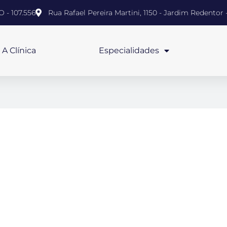
 - 107.556
Rua Rafael Pereira Martini, 1150 - Jardim Redentor
A Clínica
Especialidades