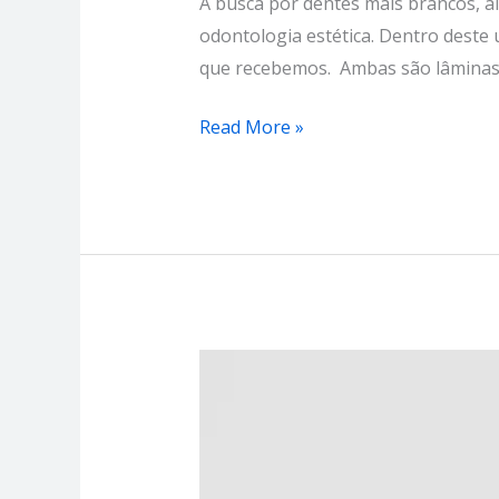
A busca por dentes mais brancos, a
odontologia estética. Dentro deste 
que recebemos. Ambas são lâminas f
Read More »
O
Que
São
Facetas
Dentárias