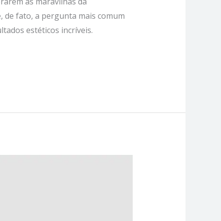
erarem as maravilhas da
 é, de fato, a pergunta mais comum
ados estéticos incríveis.