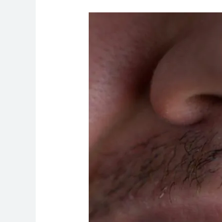
Facetas
Em
Resina
Corrigem
Manchas
E
Desalinhamentos?